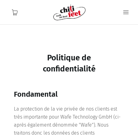
Français
Français
Home
Politique de
confidentialité
Fonction
Usage
Fondamental
À propos
La protection de la vie privée de nos clients est
très importante pour Wafe Technology GmbH (ci-
Contact
après également dénommée "Wafe"). Nous
traitons donc les données des clients
FAQ